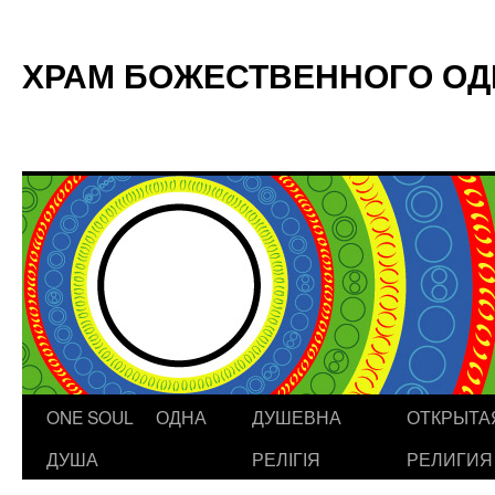
ХРАМ БОЖЕСТВЕННОГО О
ONE SOUL ОДНА
ДУШЕВНА
ОТКРЫТА
Skip
ДУША
РЕЛІГІЯ
РЕЛИГИЯ
to