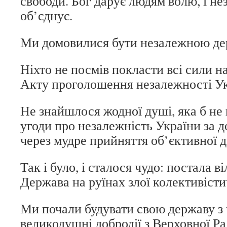
свободи. Бог дарує людям волю, і не
об’єднує.
Ми домовилися бути незалежною д
Ніхто не посмів покласти всі сили на
Акту проголошення незалежності Ук
Не знайшлося жодної душі, яка б не
угоди про незалежність України за 
через мудре прийняття об’єктивної д
Так і було, і сталося чудо: постала в
Держава на руїнах злої колективістич
Ми почали будувати свою державу з 
великодушні добродії з Верховної Р