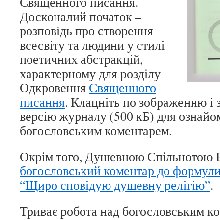
Священного писання.
Досконалий початок –
розповідь про створення
всесвіту та людини у стилі
поетичних абстракцій,
характерному для розділу
Одкровення
Священного
писання
. Клацніть по зображенню і
версію журналу (500 кБ) для ознайо
богословським коментарем.
Окрім того, Душевною Спільнотою 
богословський коментар до формули
“Щиро сповідую душевну релігію”
.
Триває робота над богословським к