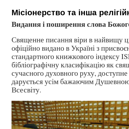
content
Місіонерство та інша релігій
Видання і поширення слова Божог
Священне писання віри в найвищу ц
офіційно видано в Україні з присво
стандартного книжкового індексу I
бібліографічну класифікацію як свя
сучасного духовного руху, доступне 
дарується усім бажаючим Душевно
Всесвіту.