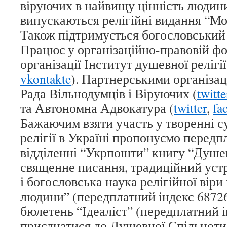
віруючих в найвищу цінність людини
випускаються релігійні видання “Мор
Також підтримується богословський
Працює у організаційно-правовій фо
організації Інститут душевної релігії
vkontakte
). Партнерськими організац
Рада Вільнодумців і Віруючих (
twitte
та Автономна Адвокатура (
twitter
,
fa
Бажаючим взяти участь у творенні с
релігії в Україні пропонуємо передп
відділенні “Укрпошти” книгу “Душев
священне писання, традиційний устр
і богословська наука релігійної віри
людини” (передплатний індекс 68726
бюлетень “Ідеаліст” (передплатний і
приєднатися до Душевної Спільноти 