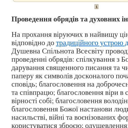
Проведення обрядів та духовних ін
На прохання віруючих в найвищу цін
відповідно до
традиційного устрою д
Душевна Спільнота Всесвіту провод
проведенні обрядів: спілкування з Б
дарування священного писання та ч
паперу як символів досконалого поч
сповідь; благословення на доброчес
та співпрацю; благословення віри в 
вірності собі; благословення володі
благословення Божої настанови люди
насильстві, війні та воєнізованих фо
користуватися зброєю; одушевлення