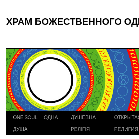
ХРАМ БОЖЕСТВЕННОГО О
ONE SOUL ОДНА
ДУШЕВНА
ОТКРЫТА
Skip
ДУША
РЕЛІГІЯ
РЕЛИГИЯ
to