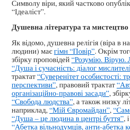
Символу віри, який частково опублі
“Ідеаліст”.
Душевна література та мистецтво
Як відомо, душевна релігія (віра в н
людини) має
гімн “Повір”
. Окрім то
збірку проповідей
“Розумію. Вірую.
“Душа і сучасність: діалог мислител
трактат
“Суверенітет особистості: тр
перспективи”
, правовий трактат
“Ав
організаційно-правові засади”
, збір
“Свобода людства”
, а також низку л
наприклад,
“Мій Євромайдан”
,
“Сам
“Душа – це людина в центрі буття”
, 
“Абетка вільнодумців, анти-абетка к