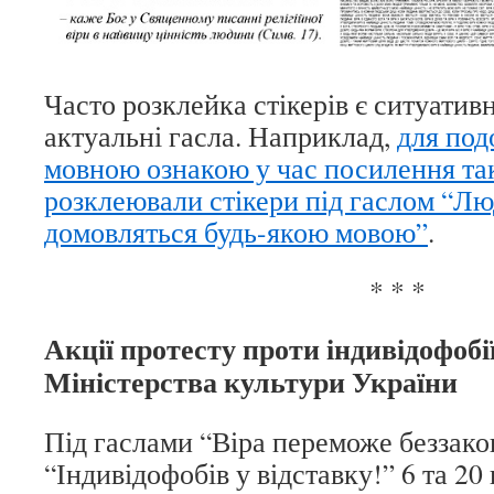
Часто розклейка стікерів є ситуати
актуальні гасла. Наприклад,
для под
мовною ознакою у час посилення та
розклеювали стікери під гаслом “Л
домовляться будь-якою мовою”
.
* * *
Акції протесту проти індивідофобі
Міністерства культури України
Під гаслами “Віра переможе беззако
“Індивідофобів у відставку!” 6 та 20