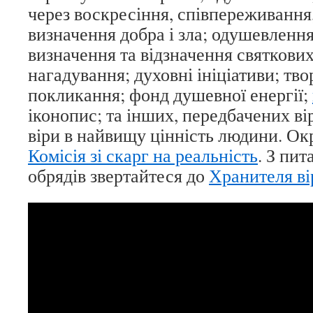
через воскресіння, співпереживання,
визначення добра і зла; одушевлення
визначення та відзначення святкових 
нагадування; духовні ініціативи; тво
покликання; фонд душевної енергії;
іконопис; та інших, передбачених ві
віри в найвищу цінність людини. Ок
Комісія зі скарг на реальність
. З пи
обрядів звертайтеся до
Хранителя ві