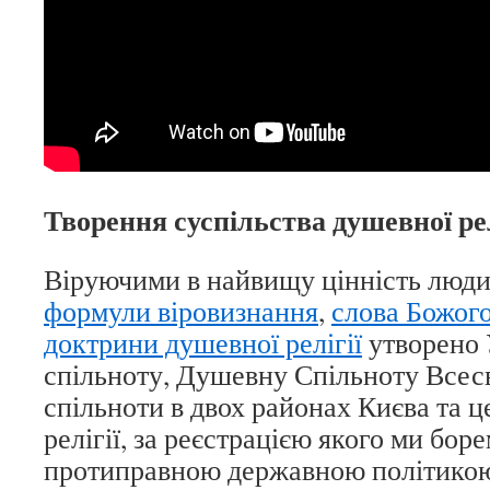
Творення суспільства душевної рел
Віруючими в найвищу цінність люди
формули віровизнання
,
слова Божог
доктрини душевної релігії
утворено 
спільноту, Душевну Спільноту Всесв
спільноти в двох районах Києва та 
релігії, за реєстрацією якого ми боре
протиправною державною політикою