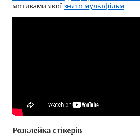
мотивами якої
знято мультфільм
.
Розклейка стікерів