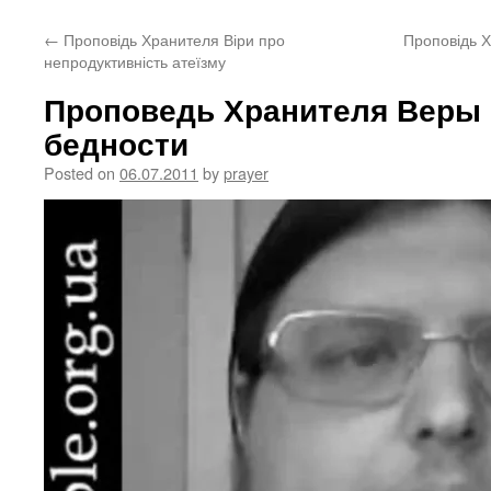
content
←
Проповідь Хранителя Віри про
Проповідь Х
непродуктивність атеїзму
Проповедь Хранителя Веры 
бедности
Posted on
06.07.2011
by
prayer