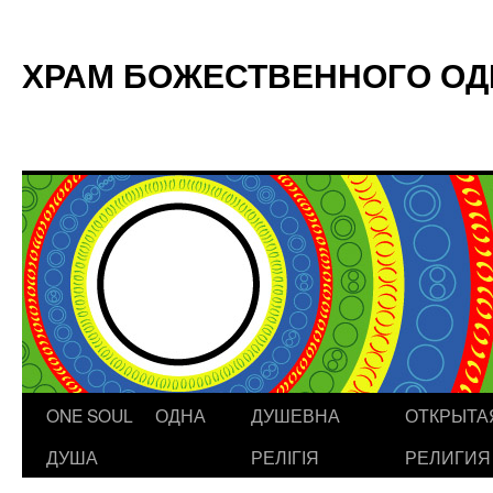
ХРАМ БОЖЕСТВЕННОГО О
ONE SOUL ОДНА
ДУШЕВНА
ОТКРЫТА
Skip
ДУША
РЕЛІГІЯ
РЕЛИГИЯ
to