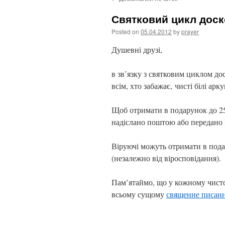
content
Святковий цикл доск
Posted on
05.04.2012
by
prayer
Душевні друзі,
в зв’язку з святковим циклом до
всім, хто забажає, чисті білі ар
Щоб отримати в подарунок до 2
надіслано поштою або передано 
Віруючі можуть отримати в пода
(незалежно від віросповідання).
Пам’ятаймо, що у кожному чисто
всьому сущому
священне писан