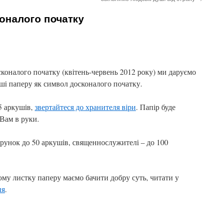
оналого початку
сконалого початку (квітень-червень 2012 року) ми даруємо
куші паперу як символ досконалого початку.
5 аркушів,
звертайтеся до хранителя віри
. Папір буде
Вам в руки.
рунок до 50 аркушів, священнослужителі – до 100
му листку паперу маємо бачити добру суть, читати у
ня
.