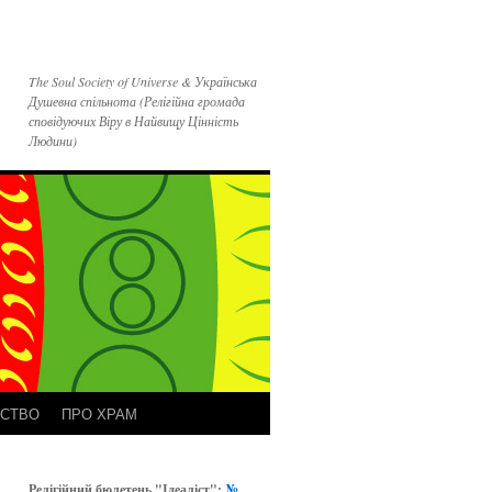
The Soul Society of Universe & Українська
Душевна спільнота (Релігійна громада
сповідуючих Віру в Найвищу Цінність
Людини)
РСТВО
ПРО ХРАМ
Релігійний бюлетень "Ідеаліст":
№