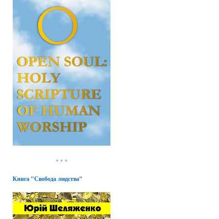
* * *
Книга "Свобода людства"