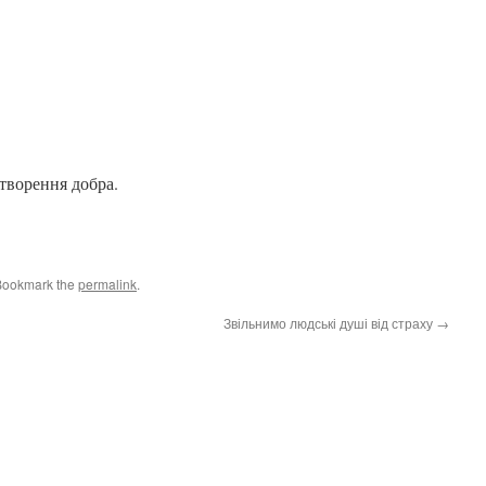
творення добра.
Bookmark the
permalink
.
Звільнимо людські душі від страху
→