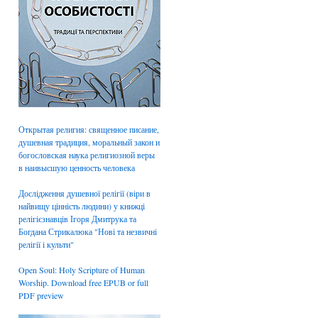
Открытая религия: священное писание,
душевная традиция, моральный закон и
богословская наука религиозной веры
в наивысшую ценность человека
Дослідження душевної релігії (віри в
найвищу цінність людини) у книжці
релігієзнавців Ігоря Дмитрука та
Богдана Стрикалюка "Нові та незвичні
релігії і культи"
Open Soul: Holy Scripture of Human
Worship. Download free EPUB or full
PDF preview