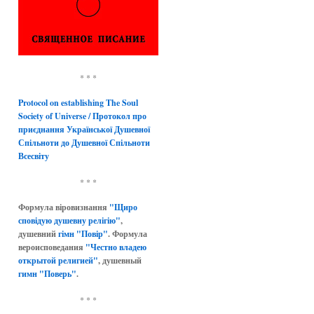
* * *
Protocol on establishing The Soul
Society of Universe / Протокол про
приєднання Української Душевної
Спільноти до Душевної Спільноти
Всесвіту
* * *
Формула віровизнання
"Щиро
сповідую душевну релігію"
,
душевний
гімн "Повір"
. Формула
вероисповедания
"Честно владею
открытой религией"
, душевный
гимн "Поверь"
.
* * *