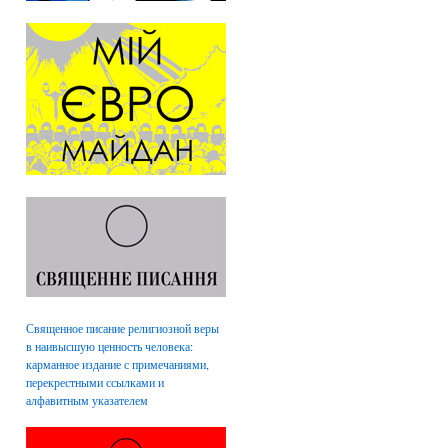
Священное писание религиозной веры
в наивысшую ценность человека:
карманное издание с примечаниями,
перекрестными ссылками и
алфавитным указателем